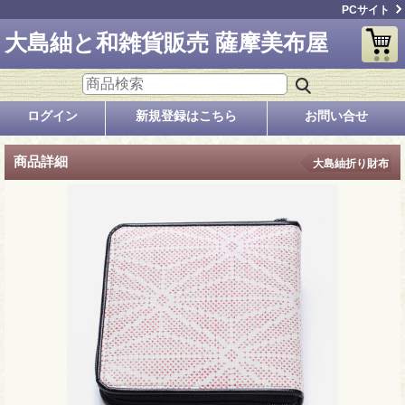
PCサイト
大島紬と和雑貨販売 薩摩美布屋
ログイン
新規登録はこちら
お問い合せ
商品詳細
大島紬折り財布