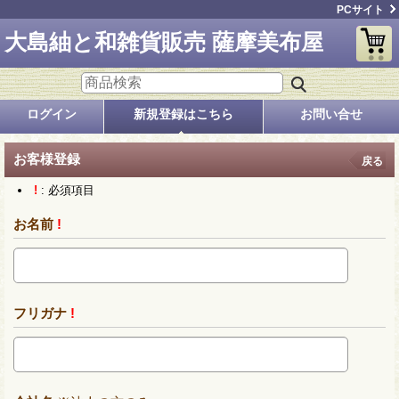
PCサイト
大島紬と和雑貨販売 薩摩美布屋
ログイン
新規登録はこちら
お問い合せ
お客様登録
戻る
!
: 必須項目
お名前
!
フリガナ
!