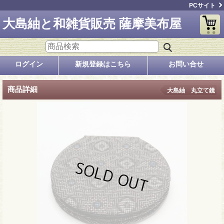
PCサイト
大島紬と和雑貨販売 薩摩美布屋
ログイン
新規登録はこちら
お問い合せ
商品詳細
大島紬 丸立て鏡