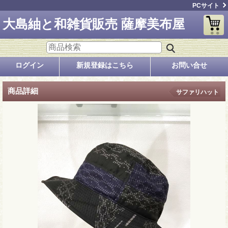
PCサイト
大島紬と和雑貨販売 薩摩美布屋
ログイン
新規登録はこちら
お問い合せ
商品詳細
サファリハット