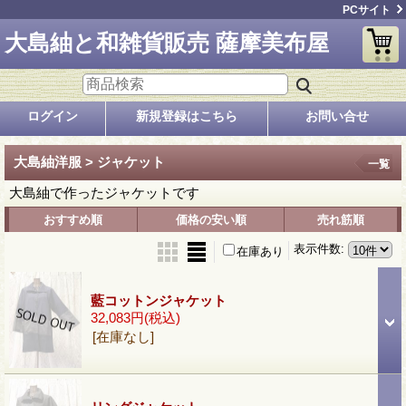
PCサイト
大島紬と和雑貨販売 薩摩美布屋
ログイン
新規登録はこちら
お問い合せ
大島紬洋服 > ジャケット
一覧
大島紬で作ったジャケットです
おすすめ順
価格の安い順
売れ筋順
表示件数
:
在庫あり
藍コットンジャケット
32,083円
(税込)
[在庫なし]