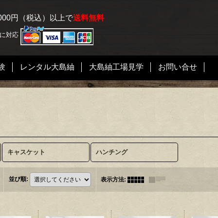
000円（税込）以上で
送料無料
済に対応
験
レンタル大島紬
大島紬工場見学
お問い合せ
キャスケット
ハンチング
並び順
:
表示方法
: