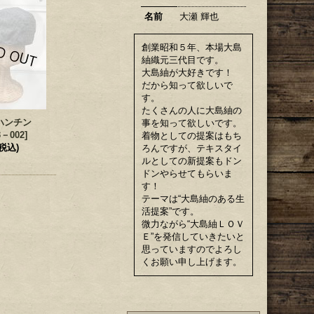
名前
大瀬 輝也
創業昭和５年、本場大島
紬織元三代目です。
大島紬が大好きです！
だから知って欲しいで
す。
たくさんの人に大島紬の
ハンチン
事を知って欲しいです。
3－002
]
着物としての提案はもち
(税込)
ろんですが、テキスタイ
ルとしての新提案もドン
ドンやらせてもらいま
す！
テーマは“大島紬のある生
活提案”です。
微力ながら“大島紬ＬＯＶ
Ｅ”を発信していきたいと
思っていますのでよろし
くお願い申し上げます。