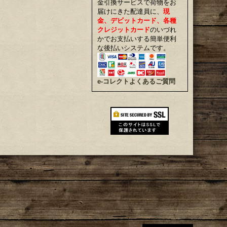
金引換サービスで荷物をお
届けにきた配達員に、
現
金、デビットカード、各種
クレジットカード
のいづれ
かでお支払いする簡単便利
な後払いシステムです。
e-コレクトよくあるご質問