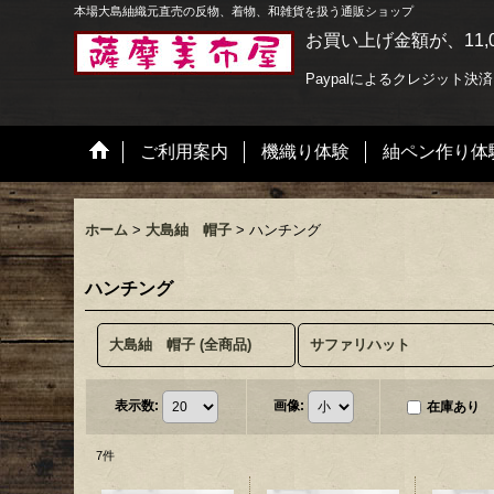
本場大島紬織元直売の反物、着物、和雑貨を扱う通販ショップ
お買い上げ金額が、11,
Paypalによるクレジット決
ご利用案内
機織り体験
紬ペン作り体
ホーム
>
大島紬 帽子
>
ハンチング
ハンチング
大島紬 帽子 (全商品)
サファリハット
表示数
:
画像
:
在庫あり
7
件