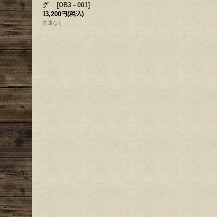
グ
[
OB3－001
]
13,200円
(税込)
在庫なし