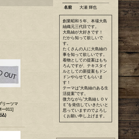
名前
大瀬 輝也
創業昭和５年、本場大島
紬織元三代目です。
大島紬が大好きです！
だから知って欲しいで
す。
たくさんの人に大島紬の
事を知って欲しいです。
着物としての提案はもち
ろんですが、テキスタイ
ルとしての新提案もドン
ドンやらせてもらいま
す！
テーマは“大島紬のある生
活提案”です。
微力ながら“大島紬ＬＯＶ
プリーツマ
Ｅ”を発信していきたいと
Mー011
]
思っていますのでよろし
税込)
くお願い申し上げます。