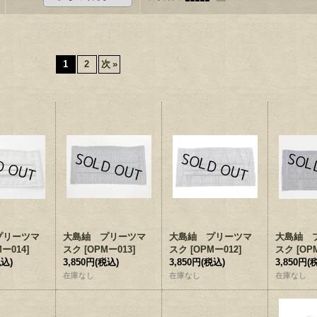
1
2
次
»
プリーツマ
大島紬 プリーツマ
大島紬 プリーツマ
大島紬 
Mー014
]
スク
[
OPMー013
]
スク
[
OPMー012
]
スク
[
OP
税込)
3,850円
(税込)
3,850円
(税込)
3,850円
(
在庫なし
在庫なし
在庫なし