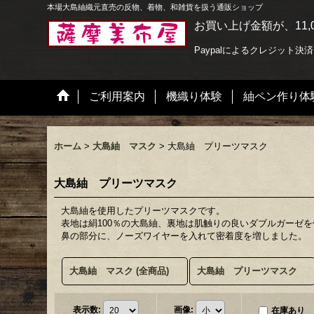
本場大島紬織元直売の反物、着物、和雑貨を扱う通販ショップ
お買い上げ金額が、11,
Paypalによるクレジット決
ご利用案内
機織り体験
紬ペン作り体
ホーム
>
大島紬 マスク
>
大島紬 プリーツマスク
大島紬 プリーツマスク
大島紬を使用したプリーツマスクです。
表地は絹100％の大島紬、裏地は肌触りの良いダブルガーゼ
鼻の部分に、ノーズワイヤーを入れて密着度を増しました。
大島紬 マスク (全商品)
大島紬 プリーツマスク
表示数
:
画像
:
在庫あり