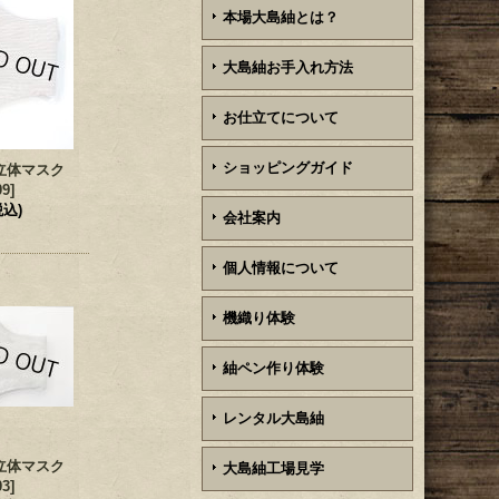
本場大島紬とは？
大島紬お手入れ方法
お仕立てについて
ショッピングガイド
立体マスク
09
]
税込)
会社案内
個人情報について
機織り体験
紬ペン作り体験
レンタル大島紬
立体マスク
大島紬工場見学
03
]