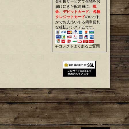
金引換サービスで荷物をお
届けにきた配達員に、
現
金、デビットカード、各種
クレジットカード
のいづれ
かでお支払いする簡単便利
な後払いシステムです。
e-コレクトよくあるご質問