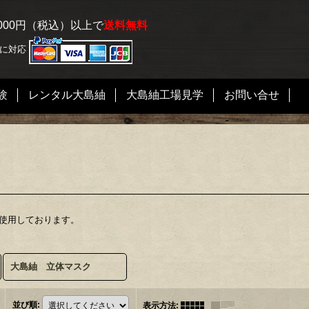
000円（税込）以上で
送料無料
済に対応
験
レンタル大島紬
大島紬工場見学
お問い合せ
を使用しております。
大島紬 立体マスク
並び順
:
表示方法
: