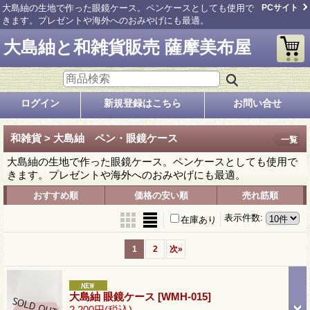
大島紬の生地で作った眼鏡ケース。ペンケースとしても使用で
PCサイト
きます。プレゼントや海外へのおみやげにも最適。
大島紬と和雑貨販売 薩摩美布屋
ログイン
新規登録はこちら
お問い合せ
和雑貨 > 大島紬 ペン・眼鏡ケース
一覧
大島紬の生地で作った眼鏡ケース。ペンケースとしても使用で
きます。プレゼントや海外へのおみやげにも最適。
おすすめ順
価格の安い順
売れ筋順
表示件数
:
在庫あり
1
2
次
»
大島紬 眼鏡ケース
[WMH-015]
2,200円
(税込)