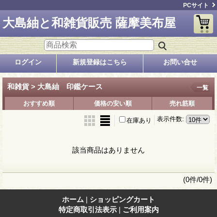
PCサイト
大島紬と和雑貨販売 薩摩美布屋
ログイン
新規登録はこちら
お問い合せ
和雑貨 > 大島紬 印鑑ケース
一覧
おすすめ順
価格の安い順
売れ筋順
表示件数
:
在庫あり
該当商品はありません
(0件/0件)
ホーム
|
ショッピングカート
特定商取引法表示
|
ご利用案内